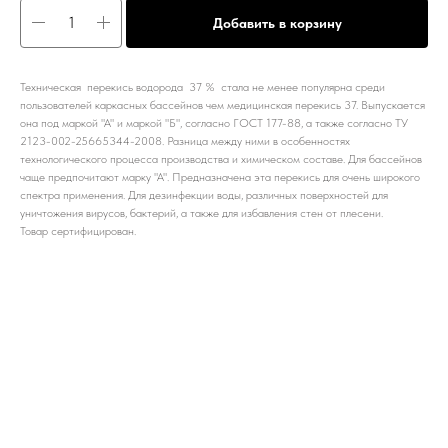
Добавить в корзину
Техническая перекись водорода 37 % стала не менее популярна среди
пользователей каркасных бассейнов чем медицинская перекись 37. Выпускается
она под маркой "А" и маркой "Б", согласно ГОСТ 177-88, а также согласно ТУ
2123-002-25665344-2008. Разница между ними в особенностях
технологического процесса производства и химическом составе. Для бассейнов
чаще предпочитают марку "А". Предназначена эта перекись для очень широкого
спектра применения. Для дезинфекции воды, различных поверхностей для
уничтожения вирусов, бактерий, а также для избавления стен от плесени.
Товар сертифицирован.