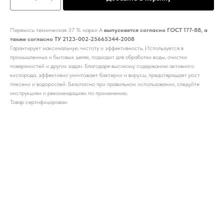
Перекись техническая 37 % марки А
выпускается согласно ГОСТ 177-88, а
также согласно ТУ 2123-002-25665344-2008
Гарантирует максимальную чистоту и эффективность. Используется в
промышленных и бытовых целях, подходит для обработки воды, очистки
поверхностей и других задач. Благодаря высокому содержанию активного
кислорода, эффективно уничтожает бактерии и вирусы, предотвращает рост
плесени и водорослей. Безопасно при правильном использовании, следуйте
инструкциям и рекомендациям по применению.
Товар сертифицирован.