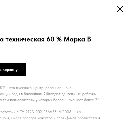
а техническая 60 % Марка В
в корзину
0% - это высококонцентрированное и очень
екции воды в бассейнах. Обладает длительным рабочим
а тем пользователям у которых бассейн вмещает более 20
ответствии с ТУ 2123-002-25665344-2008…… из
сырья, имеет паспорт качества и сертификат соответствия