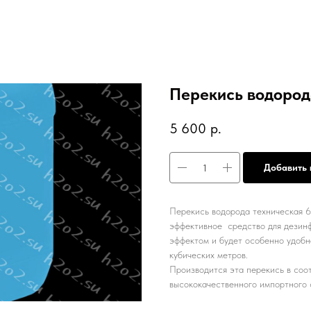
Перекись водород
5 600
р.
Добавить 
Перекись водорода техническая 6
эффективное средство для дезинф
эффектом и будет особенно удобн
кубических метров.
Производится эта перекись в со
высококачественного импортного 